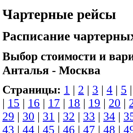
Чартерные рейсы
Расписание чартерны
Выбор стоимости и вар
Анталья - Москва
Страницы:
1
|
2
|
3
|
4
|
5
|
15
|
16
|
17
|
18
|
19
|
20
|
29
|
30
|
31
|
32
|
33
|
34
|
3
43
|
44
|
45
|
46
|
47
|
48
|
4