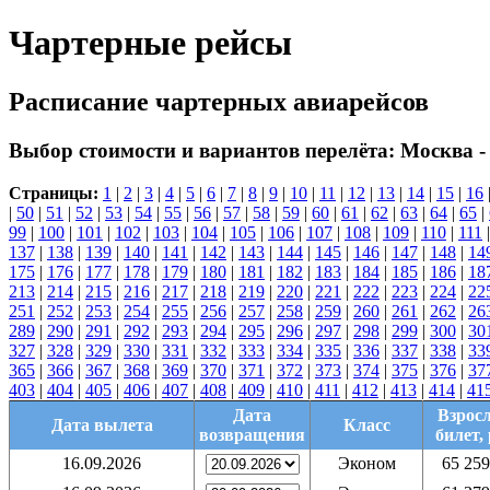
Чартерные рейсы
Расписание чартерных авиарейсов
Выбор стоимости и вариантов перелёта:
Москва -
Страницы:
1
|
2
|
3
|
4
|
5
|
6
|
7
|
8
|
9
|
10
|
11
|
12
|
13
|
14
|
15
|
16
|
50
|
51
|
52
|
53
|
54
|
55
|
56
|
57
|
58
|
59
|
60
|
61
|
62
|
63
|
64
|
65
|
99
|
100
|
101
|
102
|
103
|
104
|
105
|
106
|
107
|
108
|
109
|
110
|
111
137
|
138
|
139
|
140
|
141
|
142
|
143
|
144
|
145
|
146
|
147
|
148
|
14
175
|
176
|
177
|
178
|
179
|
180
|
181
|
182
|
183
|
184
|
185
|
186
|
18
213
|
214
|
215
|
216
|
217
|
218
|
219
|
220
|
221
|
222
|
223
|
224
|
22
251
|
252
|
253
|
254
|
255
|
256
|
257
|
258
|
259
|
260
|
261
|
262
|
26
289
|
290
|
291
|
292
|
293
|
294
|
295
|
296
|
297
|
298
|
299
|
300
|
30
327
|
328
|
329
|
330
|
331
|
332
|
333
|
334
|
335
|
336
|
337
|
338
|
33
365
|
366
|
367
|
368
|
369
|
370
|
371
|
372
|
373
|
374
|
375
|
376
|
37
403
|
404
|
405
|
406
|
407
|
408
|
409
|
410
|
411
|
412
|
413
|
414
|
41
Дата
Взрос
Дата вылета
Класс
возвращения
билет, 
16.09.2026
Эконом
65 259