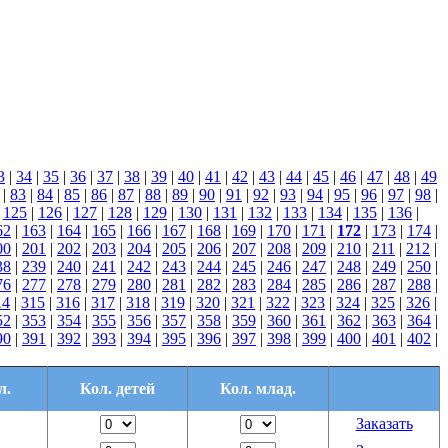
3
|
34
|
35
|
36
|
37
|
38
|
39
|
40
|
41
|
42
|
43
|
44
|
45
|
46
|
47
|
48
|
49
|
83
|
84
|
85
|
86
|
87
|
88
|
89
|
90
|
91
|
92
|
93
|
94
|
95
|
96
|
97
|
98
|
|
125
|
126
|
127
|
128
|
129
|
130
|
131
|
132
|
133
|
134
|
135
|
136
|
62
|
163
|
164
|
165
|
166
|
167
|
168
|
169
|
170
|
171
|
172
|
173
|
174
|
00
|
201
|
202
|
203
|
204
|
205
|
206
|
207
|
208
|
209
|
210
|
211
|
212
|
38
|
239
|
240
|
241
|
242
|
243
|
244
|
245
|
246
|
247
|
248
|
249
|
250
|
76
|
277
|
278
|
279
|
280
|
281
|
282
|
283
|
284
|
285
|
286
|
287
|
288
|
14
|
315
|
316
|
317
|
318
|
319
|
320
|
321
|
322
|
323
|
324
|
325
|
326
|
52
|
353
|
354
|
355
|
356
|
357
|
358
|
359
|
360
|
361
|
362
|
363
|
364
|
90
|
391
|
392
|
393
|
394
|
395
|
396
|
397
|
398
|
399
|
400
|
401
|
402
|
л.
Кол. детей
Кол. млад.
Заказать