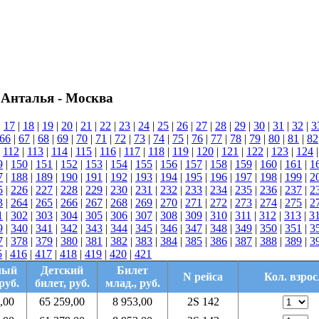
 Анталья - Москва
|
17
|
18
|
19
|
20
|
21
|
22
|
23
|
24
|
25
|
26
|
27
|
28
|
29
|
30
|
31
|
32
|
3
66
|
67
|
68
|
69
|
70
|
71
|
72
|
73
|
74
|
75
|
76
|
77
|
78
|
79
|
80
|
81
|
82
|
112
|
113
|
114
|
115
|
116
|
117
|
118
|
119
|
120
|
121
|
122
|
123
|
124
9
|
150
|
151
|
152
|
153
|
154
|
155
|
156
|
157
|
158
|
159
|
160
|
161
|
1
7
|
188
|
189
|
190
|
191
|
192
|
193
|
194
|
195
|
196
|
197
|
198
|
199
|
2
5
|
226
|
227
|
228
|
229
|
230
|
231
|
232
|
233
|
234
|
235
|
236
|
237
|
2
3
|
264
|
265
|
266
|
267
|
268
|
269
|
270
|
271
|
272
|
273
|
274
|
275
|
2
1
|
302
|
303
|
304
|
305
|
306
|
307
|
308
|
309
|
310
|
311
|
312
|
313
|
3
9
|
340
|
341
|
342
|
343
|
344
|
345
|
346
|
347
|
348
|
349
|
350
|
351
|
3
7
|
378
|
379
|
380
|
381
|
382
|
383
|
384
|
385
|
386
|
387
|
388
|
389
|
3
5
|
416
|
417
|
418
|
419
|
420
|
421
лый
Детский
Билет
N рейса
Кол. взрос
руб.
билет, руб.
млад., руб.
,00
65 259,00
8 953,00
2S 142