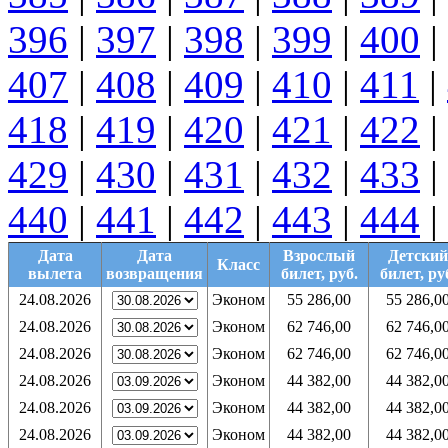
396
|
397
|
398
|
399
|
400
|
407
|
408
|
409
|
410
|
411
|
418
|
419
|
420
|
421
|
422
|
429
|
430
|
431
|
432
|
433
|
440
|
441
|
442
|
443
|
444
|
Дата
Дата
Взрослый
Детский
Класс
вылета
возвращения
билет, руб.
билет, ру
24.08.2026
Эконом
55 286,00
55 286,0
24.08.2026
Эконом
62 746,00
62 746,0
24.08.2026
Эконом
62 746,00
62 746,0
24.08.2026
Эконом
44 382,00
44 382,0
24.08.2026
Эконом
44 382,00
44 382,0
24.08.2026
Эконом
44 382,00
44 382,0