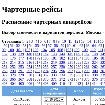
Чартерные рейсы
Расписание чартерных авиарейсов
Выбор стоимости и вариантов перелёта:
Москва -
Страницы:
1
|
2
|
3
|
4
|
5
|
6
|
7
|
8
|
9
|
10
|
11
|
12
|
13
|
14
|
15
|
16
|
50
|
51
|
52
|
53
|
54
|
55
|
56
|
57
|
58
|
59
|
60
|
61
|
62
|
63
|
64
|
65
|
99
|
100
|
101
|
102
|
103
|
104
|
105
|
106
|
107
|
108
|
109
|
110
|
111
137
|
138
|
139
|
140
|
141
|
142
|
143
|
144
|
145
|
146
|
147
|
148
|
14
175
|
176
|
177
|
178
|
179
|
180
|
181
|
182
|
183
|
184
|
185
|
186
|
18
213
|
214
|
215
|
216
|
217
|
218
|
219
|
220
|
221
|
222
|
223
|
224
|
22
251
|
252
|
253
|
254
|
255
|
256
|
257
|
258
|
259
|
260
|
261
|
262
|
26
289
|
290
|
291
|
292
|
293
|
294
|
295
|
296
|
297
|
298
|
299
|
300
|
30
327
|
328
|
329
|
330
|
331
|
332
|
333
|
334
|
335
|
336
|
337
|
338
|
33
365
|
366
|
367
|
368
|
369
|
370
|
371
|
372
|
373
|
374
|
375
|
376
|
37
403
|
404
|
405
|
406
|
407
|
408
|
409
|
410
|
411
|
412
|
413
|
414
|
41
Дата
Взрос
Дата вылета
Класс
возвращения
билет, 
05.10.2026
Эконом
65 955