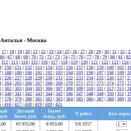
 Анталья - Москва
|
17
|
18
|
19
|
20
|
21
|
22
|
23
|
24
|
25
|
26
|
27
|
28
|
29
|
30
|
31
|
32
|
3
66
|
67
|
68
|
69
|
70
|
71
|
72
|
73
|
74
|
75
|
76
|
77
|
78
|
79
|
80
|
81
|
82
|
112
|
113
|
114
|
115
|
116
|
117
|
118
|
119
|
120
|
121
|
122
|
123
|
124
9
|
150
|
151
|
152
|
153
|
154
|
155
|
156
|
157
|
158
|
159
|
160
|
161
|
1
7
|
188
|
189
|
190
|
191
|
192
|
193
|
194
|
195
|
196
|
197
|
198
|
199
|
2
5
|
226
|
227
|
228
|
229
|
230
|
231
|
232
|
233
|
234
|
235
|
236
|
237
|
2
3
|
264
|
265
|
266
|
267
|
268
|
269
|
270
|
271
|
272
|
273
|
274
|
275
|
2
1
|
302
|
303
|
304
|
305
|
306
|
307
|
308
|
309
|
310
|
311
|
312
|
313
|
3
9
|
340
|
341
|
342
|
343
|
344
|
345
|
346
|
347
|
348
|
349
|
350
|
351
|
3
7
|
378
|
379
|
380
|
381
|
382
|
383
|
384
|
385
|
386
|
387
|
388
|
389
|
3
5
|
416
|
417
|
418
|
419
|
420
|
421
лый
Детский
Билет
N рейса
Кол. взрос
руб.
билет, руб.
млад., руб.
,00
65 955,00
8 953,00
U6 3557