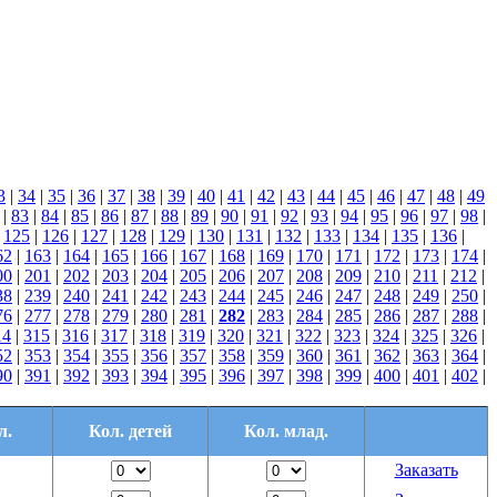
3
|
34
|
35
|
36
|
37
|
38
|
39
|
40
|
41
|
42
|
43
|
44
|
45
|
46
|
47
|
48
|
49
|
83
|
84
|
85
|
86
|
87
|
88
|
89
|
90
|
91
|
92
|
93
|
94
|
95
|
96
|
97
|
98
|
|
125
|
126
|
127
|
128
|
129
|
130
|
131
|
132
|
133
|
134
|
135
|
136
|
62
|
163
|
164
|
165
|
166
|
167
|
168
|
169
|
170
|
171
|
172
|
173
|
174
|
00
|
201
|
202
|
203
|
204
|
205
|
206
|
207
|
208
|
209
|
210
|
211
|
212
|
38
|
239
|
240
|
241
|
242
|
243
|
244
|
245
|
246
|
247
|
248
|
249
|
250
|
76
|
277
|
278
|
279
|
280
|
281
|
282
|
283
|
284
|
285
|
286
|
287
|
288
|
14
|
315
|
316
|
317
|
318
|
319
|
320
|
321
|
322
|
323
|
324
|
325
|
326
|
52
|
353
|
354
|
355
|
356
|
357
|
358
|
359
|
360
|
361
|
362
|
363
|
364
|
90
|
391
|
392
|
393
|
394
|
395
|
396
|
397
|
398
|
399
|
400
|
401
|
402
|
л.
Кол. детей
Кол. млад.
Заказать