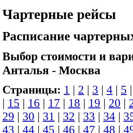
Чартерные рейсы
Расписание чартерны
Выбор стоимости и вар
Анталья - Москва
Страницы:
1
|
2
|
3
|
4
|
5
|
15
|
16
|
17
|
18
|
19
|
20
|
29
|
30
|
31
|
32
|
33
|
34
|
3
43
|
44
|
45
|
46
|
47
|
48
|
4