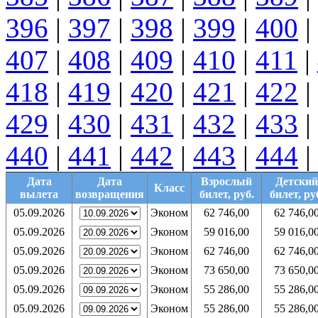
396
|
397
|
398
|
399
|
400
|
407
|
408
|
409
|
410
|
411
|
418
|
419
|
420
|
421
|
422
|
429
|
430
|
431
|
432
|
433
|
440
|
441
|
442
|
443
|
444
|
Дата
Дата
Взрослый
Детский
Класс
вылета
возвращения
билет, руб.
билет, ру
05.09.2026
Эконом
62 746,00
62 746,0
05.09.2026
Эконом
59 016,00
59 016,0
05.09.2026
Эконом
62 746,00
62 746,0
05.09.2026
Эконом
73 650,00
73 650,0
05.09.2026
Эконом
55 286,00
55 286,0
05.09.2026
Эконом
55 286,00
55 286,0