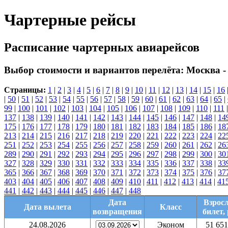
Чартерные рейсы
Расписание чартерных авиарейсов
Выбор стоимости и вариантов перелёта:
Москва -
Страницы:
1
|
2
|
3
|
4
|
5
|
6
|
7
|
8
|
9
|
10
|
11
|
12
|
13
|
14
|
15
|
16
|
50
|
51
|
52
|
53
|
54
|
55
|
56
|
57
|
58
|
59
|
60
|
61
|
62
|
63
|
64
|
65
|
99
|
100
|
101
|
102
|
103
|
104
|
105
|
106
|
107
|
108
|
109
|
110
|
111
137
|
138
|
139
|
140
|
141
|
142
|
143
|
144
|
145
|
146
|
147
|
148
|
14
175
|
176
|
177
|
178
|
179
|
180
|
181
|
182
|
183
|
184
|
185
|
186
|
18
213
|
214
|
215
|
216
|
217
|
218
|
219
|
220
|
221
|
222
|
223
|
224
|
22
251
|
252
|
253
|
254
|
255
|
256
|
257
|
258
|
259
|
260
|
261
|
262
|
26
289
|
290
|
291
|
292
|
293
|
294
|
295
|
296
|
297
|
298
|
299
|
300
|
30
327
|
328
|
329
|
330
|
331
|
332
|
333
|
334
|
335
|
336
|
337
|
338
|
33
365
|
366
|
367
|
368
|
369
|
370
|
371
|
372
|
373
|
374
|
375
|
376
|
37
403
|
404
|
405
|
406
|
407
|
408
|
409
|
410
|
411
|
412
|
413
|
414
|
41
441
|
442
|
443
|
444
|
445
|
446
|
447
|
448
Дата
Взрос
Дата вылета
Класс
возвращения
билет, 
24.08.2026
Эконом
51 651