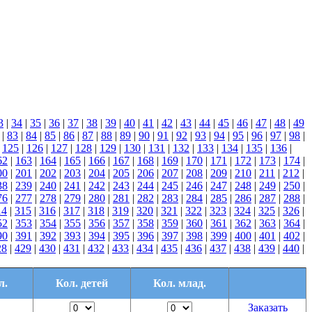
3
|
34
|
35
|
36
|
37
|
38
|
39
|
40
|
41
|
42
|
43
|
44
|
45
|
46
|
47
|
48
|
49
|
83
|
84
|
85
|
86
|
87
|
88
|
89
|
90
|
91
|
92
|
93
|
94
|
95
|
96
|
97
|
98
|
|
125
|
126
|
127
|
128
|
129
|
130
|
131
|
132
|
133
|
134
|
135
|
136
|
62
|
163
|
164
|
165
|
166
|
167
|
168
|
169
|
170
|
171
|
172
|
173
|
174
|
00
|
201
|
202
|
203
|
204
|
205
|
206
|
207
|
208
|
209
|
210
|
211
|
212
|
38
|
239
|
240
|
241
|
242
|
243
|
244
|
245
|
246
|
247
|
248
|
249
|
250
|
76
|
277
|
278
|
279
|
280
|
281
|
282
|
283
|
284
|
285
|
286
|
287
|
288
|
14
|
315
|
316
|
317
|
318
|
319
|
320
|
321
|
322
|
323
|
324
|
325
|
326
|
52
|
353
|
354
|
355
|
356
|
357
|
358
|
359
|
360
|
361
|
362
|
363
|
364
|
90
|
391
|
392
|
393
|
394
|
395
|
396
|
397
|
398
|
399
|
400
|
401
|
402
|
28
|
429
|
430
|
431
|
432
|
433
|
434
|
435
|
436
|
437
|
438
|
439
|
440
|
л.
Кол. детей
Кол. млад.
Заказать