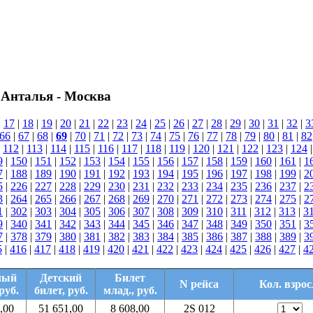
 Анталья - Москва
|
17
|
18
|
19
|
20
|
21
|
22
|
23
|
24
|
25
|
26
|
27
|
28
|
29
|
30
|
31
|
32
|
3
66
|
67
|
68
|
69
|
70
|
71
|
72
|
73
|
74
|
75
|
76
|
77
|
78
|
79
|
80
|
81
|
82
|
112
|
113
|
114
|
115
|
116
|
117
|
118
|
119
|
120
|
121
|
122
|
123
|
124
9
|
150
|
151
|
152
|
153
|
154
|
155
|
156
|
157
|
158
|
159
|
160
|
161
|
1
7
|
188
|
189
|
190
|
191
|
192
|
193
|
194
|
195
|
196
|
197
|
198
|
199
|
2
5
|
226
|
227
|
228
|
229
|
230
|
231
|
232
|
233
|
234
|
235
|
236
|
237
|
2
3
|
264
|
265
|
266
|
267
|
268
|
269
|
270
|
271
|
272
|
273
|
274
|
275
|
2
1
|
302
|
303
|
304
|
305
|
306
|
307
|
308
|
309
|
310
|
311
|
312
|
313
|
3
9
|
340
|
341
|
342
|
343
|
344
|
345
|
346
|
347
|
348
|
349
|
350
|
351
|
3
7
|
378
|
379
|
380
|
381
|
382
|
383
|
384
|
385
|
386
|
387
|
388
|
389
|
3
5
|
416
|
417
|
418
|
419
|
420
|
421
|
422
|
423
|
424
|
425
|
426
|
427
|
4
лый
Детский
Билет
N рейса
Кол. взрос
руб.
билет, руб.
млад., руб.
,00
51 651,00
8 608,00
2S 012