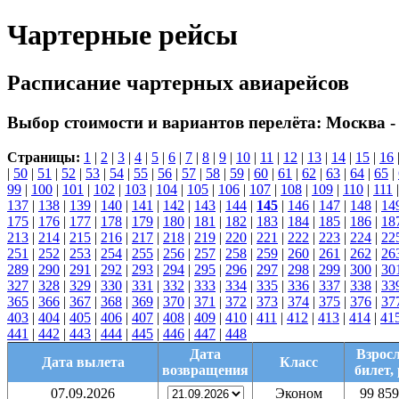
Чартерные рейсы
Расписание чартерных авиарейсов
Выбор стоимости и вариантов перелёта:
Москва -
Страницы:
1
|
2
|
3
|
4
|
5
|
6
|
7
|
8
|
9
|
10
|
11
|
12
|
13
|
14
|
15
|
16
|
50
|
51
|
52
|
53
|
54
|
55
|
56
|
57
|
58
|
59
|
60
|
61
|
62
|
63
|
64
|
65
|
99
|
100
|
101
|
102
|
103
|
104
|
105
|
106
|
107
|
108
|
109
|
110
|
111
137
|
138
|
139
|
140
|
141
|
142
|
143
|
144
|
145
|
146
|
147
|
148
|
14
175
|
176
|
177
|
178
|
179
|
180
|
181
|
182
|
183
|
184
|
185
|
186
|
18
213
|
214
|
215
|
216
|
217
|
218
|
219
|
220
|
221
|
222
|
223
|
224
|
22
251
|
252
|
253
|
254
|
255
|
256
|
257
|
258
|
259
|
260
|
261
|
262
|
26
289
|
290
|
291
|
292
|
293
|
294
|
295
|
296
|
297
|
298
|
299
|
300
|
30
327
|
328
|
329
|
330
|
331
|
332
|
333
|
334
|
335
|
336
|
337
|
338
|
33
365
|
366
|
367
|
368
|
369
|
370
|
371
|
372
|
373
|
374
|
375
|
376
|
37
403
|
404
|
405
|
406
|
407
|
408
|
409
|
410
|
411
|
412
|
413
|
414
|
41
441
|
442
|
443
|
444
|
445
|
446
|
447
|
448
Дата
Взрос
Дата вылета
Класс
возвращения
билет, 
07.09.2026
Эконом
99 859