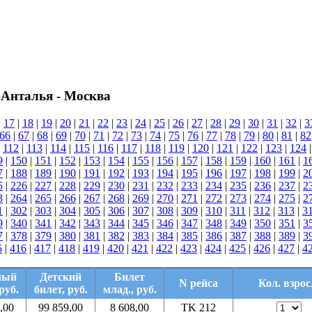
 Анталья - Москва
|
17
|
18
|
19
|
20
|
21
|
22
|
23
|
24
|
25
|
26
|
27
|
28
|
29
|
30
|
31
|
32
|
3
66
|
67
|
68
|
69
|
70
|
71
|
72
|
73
|
74
|
75
|
76
|
77
|
78
|
79
|
80
|
81
|
82
|
112
|
113
|
114
|
115
|
116
|
117
|
118
|
119
|
120
|
121
|
122
|
123
|
124
9
|
150
|
151
|
152
|
153
|
154
|
155
|
156
|
157
|
158
|
159
|
160
|
161
|
1
7
|
188
|
189
|
190
|
191
|
192
|
193
|
194
|
195
|
196
|
197
|
198
|
199
|
2
5
|
226
|
227
|
228
|
229
|
230
|
231
|
232
|
233
|
234
|
235
|
236
|
237
|
2
3
|
264
|
265
|
266
|
267
|
268
|
269
|
270
|
271
|
272
|
273
|
274
|
275
|
2
1
|
302
|
303
|
304
|
305
|
306
|
307
|
308
|
309
|
310
|
311
|
312
|
313
|
3
9
|
340
|
341
|
342
|
343
|
344
|
345
|
346
|
347
|
348
|
349
|
350
|
351
|
3
7
|
378
|
379
|
380
|
381
|
382
|
383
|
384
|
385
|
386
|
387
|
388
|
389
|
3
5
|
416
|
417
|
418
|
419
|
420
|
421
|
422
|
423
|
424
|
425
|
426
|
427
|
4
лый
Детский
Билет
N рейса
Кол. взрос
руб.
билет, руб.
млад., руб.
,00
99 859,00
8 608,00
TK 212