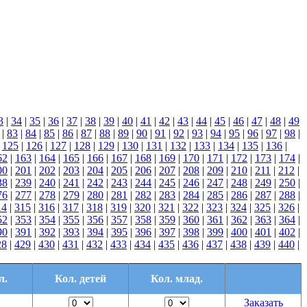
3
|
34
|
35
|
36
|
37
|
38
|
39
|
40
|
41
|
42
|
43
|
44
|
45
|
46
|
47
|
48
|
49
|
83
|
84
|
85
|
86
|
87
|
88
|
89
|
90
|
91
|
92
|
93
|
94
|
95
|
96
|
97
|
98
|
|
125
|
126
|
127
|
128
|
129
|
130
|
131
|
132
|
133
|
134
|
135
|
136
|
62
|
163
|
164
|
165
|
166
|
167
|
168
|
169
|
170
|
171
|
172
|
173
|
174
|
00
|
201
|
202
|
203
|
204
|
205
|
206
|
207
|
208
|
209
|
210
|
211
|
212
|
38
|
239
|
240
|
241
|
242
|
243
|
244
|
245
|
246
|
247
|
248
|
249
|
250
|
76
|
277
|
278
|
279
|
280
|
281
|
282
|
283
|
284
|
285
|
286
|
287
|
288
|
14
|
315
|
316
|
317
|
318
|
319
|
320
|
321
|
322
|
323
|
324
|
325
|
326
|
52
|
353
|
354
|
355
|
356
|
357
|
358
|
359
|
360
|
361
|
362
|
363
|
364
|
90
|
391
|
392
|
393
|
394
|
395
|
396
|
397
|
398
|
399
|
400
|
401
|
402
|
28
|
429
|
430
|
431
|
432
|
433
|
434
|
435
|
436
|
437
|
438
|
439
|
440
|
л.
Кол. детей
Кол. млад.
Заказать