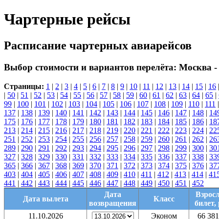
Чартерные рейсы
Расписание чартерных авиарейсов
Выбор стоимости и вариантов перелёта:
Москва -
Страницы:
1
|
2
|
3
|
4
|
5
|
6
|
7
|
8
|
9
|
10
|
11
|
12
|
13
|
14
|
15
|
16
|
50
|
51
|
52
|
53
|
54
|
55
|
56
|
57
|
58
|
59
|
60
|
61
|
62
|
63
|
64
|
65
|
99
|
100
|
101
|
102
|
103
|
104
|
105
|
106
|
107
|
108
|
109
|
110
|
111
137
|
138
|
139
|
140
|
141
|
142
|
143
|
144
|
145
|
146
|
147
|
148
|
14
175
|
176
|
177
|
178
|
179
|
180
|
181
|
182
|
183
|
184
|
185
|
186
|
18
213
|
214
|
215
|
216
|
217
|
218
|
219
|
220
|
221
|
222
|
223
|
224
|
22
251
|
252
|
253
|
254
|
255
|
256
|
257
|
258
|
259
|
260
|
261
|
262
|
26
289
|
290
|
291
|
292
|
293
|
294
|
295
|
296
|
297
|
298
|
299
|
300
|
30
327
|
328
|
329
|
330
|
331
|
332
|
333
|
334
|
335
|
336
|
337
|
338
|
33
365
|
366
|
367
|
368
|
369
|
370
|
371
|
372
|
373
|
374
|
375
|
376
|
37
403
|
404
|
405
|
406
|
407
|
408
|
409
|
410
|
411
|
412
|
413
|
414
|
41
441
|
442
|
443
|
444
|
445
|
446
|
447
|
448
|
449
|
450
|
451
|
452
Дата
Взрос
Дата вылета
Класс
возвращения
билет, 
11.10.2026
Эконом
66 381