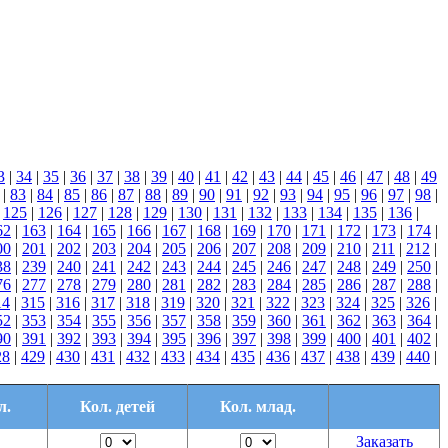
3
|
34
|
35
|
36
|
37
|
38
|
39
|
40
|
41
|
42
|
43
|
44
|
45
|
46
|
47
|
48
|
49
|
83
|
84
|
85
|
86
|
87
|
88
|
89
|
90
|
91
|
92
|
93
|
94
|
95
|
96
|
97
|
98
|
|
125
|
126
|
127
|
128
|
129
|
130
|
131
|
132
|
133
|
134
|
135
|
136
|
62
|
163
|
164
|
165
|
166
|
167
|
168
|
169
|
170
|
171
|
172
|
173
|
174
|
00
|
201
|
202
|
203
|
204
|
205
|
206
|
207
|
208
|
209
|
210
|
211
|
212
|
38
|
239
|
240
|
241
|
242
|
243
|
244
|
245
|
246
|
247
|
248
|
249
|
250
|
76
|
277
|
278
|
279
|
280
|
281
|
282
|
283
|
284
|
285
|
286
|
287
|
288
|
14
|
315
|
316
|
317
|
318
|
319
|
320
|
321
|
322
|
323
|
324
|
325
|
326
|
52
|
353
|
354
|
355
|
356
|
357
|
358
|
359
|
360
|
361
|
362
|
363
|
364
|
90
|
391
|
392
|
393
|
394
|
395
|
396
|
397
|
398
|
399
|
400
|
401
|
402
|
28
|
429
|
430
|
431
|
432
|
433
|
434
|
435
|
436
|
437
|
438
|
439
|
440
|
л.
Кол. детей
Кол. млад.
Заказать