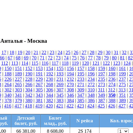
 Анталья - Москва
|
17
|
18
|
19
|
20
|
21
|
22
|
23
|
24
|
25
|
26
|
27
|
28
|
29
|
30
|
31
|
32
|
3
66
|
67
|
68
|
69
|
70
|
71
|
72
|
73
|
74
|
75
|
76
|
77
|
78
|
79
|
80
|
81
|
82
|
112
|
113
|
114
|
115
|
116
|
117
|
118
|
119
|
120
|
121
|
122
|
123
|
124
9
|
150
|
151
|
152
|
153
|
154
|
155
|
156
|
157
|
158
|
159
|
160
|
161
|
1
7
|
188
|
189
|
190
|
191
|
192
|
193
|
194
|
195
|
196
|
197
|
198
|
199
|
2
5
|
226
|
227
|
228
|
229
|
230
|
231
|
232
|
233
|
234
|
235
|
236
|
237
|
2
3
|
264
|
265
|
266
|
267
|
268
|
269
|
270
|
271
|
272
|
273
|
274
|
275
|
2
1
|
302
|
303
|
304
|
305
|
306
|
307
|
308
|
309
|
310
|
311
|
312
|
313
|
3
9
|
340
|
341
|
342
|
343
|
344
|
345
|
346
|
347
|
348
|
349
|
350
|
351
|
3
7
|
378
|
379
|
380
|
381
|
382
|
383
|
384
|
385
|
386
|
387
|
388
|
389
|
3
5
|
416
|
417
|
418
|
419
|
420
|
421
|
422
|
423
|
424
|
425
|
426
|
427
|
4
лый
Детский
Билет
N рейса
Кол. взрос
руб.
билет, руб.
млад., руб.
,00
66 381,00
8 608,00
2S 174