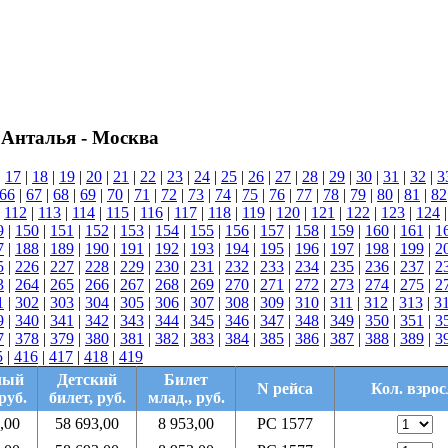
 Анталья - Москва
|
17
|
18
|
19
|
20
|
21
|
22
|
23
|
24
|
25
|
26
|
27
|
28
|
29
|
30
|
31
|
32
|
3
66
|
67
|
68
|
69
|
70
|
71
|
72
|
73
|
74
|
75
|
76
|
77
|
78
|
79
|
80
|
81
|
82
|
112
|
113
|
114
|
115
|
116
|
117
|
118
|
119
|
120
|
121
|
122
|
123
|
124
9
|
150
|
151
|
152
|
153
|
154
|
155
|
156
|
157
|
158
|
159
|
160
|
161
|
1
7
|
188
|
189
|
190
|
191
|
192
|
193
|
194
|
195
|
196
|
197
|
198
|
199
|
2
5
|
226
|
227
|
228
|
229
|
230
|
231
|
232
|
233
|
234
|
235
|
236
|
237
|
2
3
|
264
|
265
|
266
|
267
|
268
|
269
|
270
|
271
|
272
|
273
|
274
|
275
|
2
1
|
302
|
303
|
304
|
305
|
306
|
307
|
308
|
309
|
310
|
311
|
312
|
313
|
3
9
|
340
|
341
|
342
|
343
|
344
|
345
|
346
|
347
|
348
|
349
|
350
|
351
|
3
7
|
378
|
379
|
380
|
381
|
382
|
383
|
384
|
385
|
386
|
387
|
388
|
389
|
3
5
|
416
|
417
|
418
|
419
лый
Детский
Билет
N рейса
Кол. взрос
руб.
билет, руб.
млад., руб.
,00
58 693,00
8 953,00
PC 1577