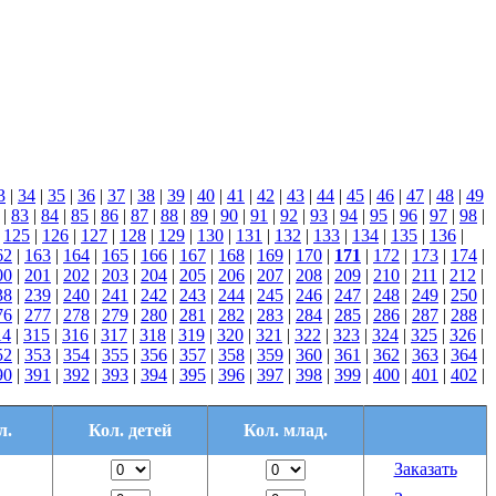
3
|
34
|
35
|
36
|
37
|
38
|
39
|
40
|
41
|
42
|
43
|
44
|
45
|
46
|
47
|
48
|
49
|
83
|
84
|
85
|
86
|
87
|
88
|
89
|
90
|
91
|
92
|
93
|
94
|
95
|
96
|
97
|
98
|
|
125
|
126
|
127
|
128
|
129
|
130
|
131
|
132
|
133
|
134
|
135
|
136
|
62
|
163
|
164
|
165
|
166
|
167
|
168
|
169
|
170
|
171
|
172
|
173
|
174
|
00
|
201
|
202
|
203
|
204
|
205
|
206
|
207
|
208
|
209
|
210
|
211
|
212
|
38
|
239
|
240
|
241
|
242
|
243
|
244
|
245
|
246
|
247
|
248
|
249
|
250
|
76
|
277
|
278
|
279
|
280
|
281
|
282
|
283
|
284
|
285
|
286
|
287
|
288
|
14
|
315
|
316
|
317
|
318
|
319
|
320
|
321
|
322
|
323
|
324
|
325
|
326
|
52
|
353
|
354
|
355
|
356
|
357
|
358
|
359
|
360
|
361
|
362
|
363
|
364
|
90
|
391
|
392
|
393
|
394
|
395
|
396
|
397
|
398
|
399
|
400
|
401
|
402
|
л.
Кол. детей
Кол. млад.
Заказать