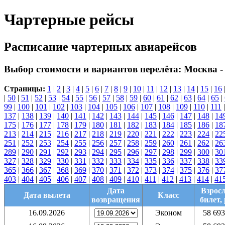
Чартерные рейсы
Расписание чартерных авиарейсов
Выбор стоимости и вариантов перелёта:
Москва -
Страницы:
1
|
2
|
3
|
4
|
5
|
6
|
7
|
8
|
9
|
10
|
11
|
12
|
13
|
14
|
15
|
16
|
50
|
51
|
52
|
53
|
54
|
55
|
56
|
57
|
58
|
59
|
60
|
61
|
62
|
63
|
64
|
65
|
99
|
100
|
101
|
102
|
103
|
104
|
105
|
106
|
107
|
108
|
109
|
110
|
111
137
|
138
|
139
|
140
|
141
|
142
|
143
|
144
|
145
|
146
|
147
|
148
|
14
175
|
176
|
177
|
178
|
179
|
180
|
181
|
182
|
183
|
184
|
185
|
186
|
18
213
|
214
|
215
|
216
|
217
|
218
|
219
|
220
|
221
|
222
|
223
|
224
|
22
251
|
252
|
253
|
254
|
255
|
256
|
257
|
258
|
259
|
260
|
261
|
262
|
26
289
|
290
|
291
|
292
|
293
|
294
|
295
|
296
|
297
|
298
|
299
|
300
|
30
327
|
328
|
329
|
330
|
331
|
332
|
333
|
334
|
335
|
336
|
337
|
338
|
33
365
|
366
|
367
|
368
|
369
|
370
|
371
|
372
|
373
|
374
|
375
|
376
|
37
403
|
404
|
405
|
406
|
407
|
408
|
409
|
410
|
411
|
412
|
413
|
414
|
41
Дата
Взрос
Дата вылета
Класс
возвращения
билет, 
16.09.2026
Эконом
58 693