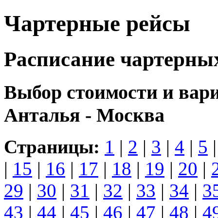
Чартерные рейсы
Расписание чартерны
Выбор стоимости и вар
Анталья - Москва
Страницы:
1
|
2
|
3
|
4
|
5
|
15
|
16
|
17
|
18
|
19
|
20
|
29
|
30
|
31
|
32
|
33
|
34
|
3
43
|
44
|
45
|
46
|
47
|
48
|
4