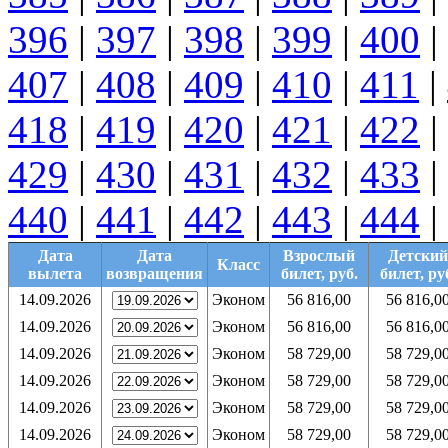
396
|
397
|
398
|
399
|
400
|
407
|
408
|
409
|
410
|
411
|
418
|
419
|
420
|
421
|
422
|
429
|
430
|
431
|
432
|
433
|
440
|
441
|
442
|
443
|
444
|
Дата
Дата
Взрослый
Детский
Класс
вылета
возвращения
билет, руб.
билет, ру
14.09.2026
Эконом
56 816,00
56 816,0
14.09.2026
Эконом
56 816,00
56 816,0
14.09.2026
Эконом
58 729,00
58 729,0
14.09.2026
Эконом
58 729,00
58 729,0
14.09.2026
Эконом
58 729,00
58 729,0
14.09.2026
Эконом
58 729,00
58 729,0