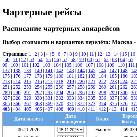
Чартерные рейсы
Расписание чартерных авиарейсов
Выбор стоимости и вариантов перелёта:
Москва -
Страницы:
1
|
2
|
3
|
4
|
5
|
6
|
7
|
8
|
9
|
10
|
11
|
12
|
13
|
14
|
15
|
16
|
50
|
51
|
52
|
53
|
54
|
55
|
56
|
57
|
58
|
59
|
60
|
61
|
62
|
63
|
64
|
65
|
99
|
100
|
101
|
102
|
103
|
104
|
105
|
106
|
107
|
108
|
109
|
110
|
111
137
|
138
|
139
|
140
|
141
|
142
|
143
|
144
|
145
|
146
|
147
|
148
|
14
175
|
176
|
177
|
178
|
179
|
180
|
181
|
182
|
183
|
184
|
185
|
186
|
18
213
|
214
|
215
|
216
|
217
|
218
|
219
|
220
|
221
|
222
|
223
|
224
|
22
251
|
252
|
253
|
254
|
255
|
256
|
257
|
258
|
259
|
260
|
261
|
262
|
26
289
|
290
|
291
|
292
|
293
|
294
|
295
|
296
|
297
|
298
|
299
|
300
|
30
327
|
328
|
329
|
330
|
331
|
332
|
333
|
334
|
335
|
336
|
337
|
338
|
33
365
|
366
|
367
|
368
|
369
|
370
|
371
|
372
|
373
|
374
|
375
|
376
|
37
403
|
404
|
405
|
406
|
407
|
408
|
409
|
410
|
411
|
412
|
413
|
414
|
41
Дата
Взрос
Дата вылета
Класс
возвращения
билет, 
06.11.2026
Эконом
69 039