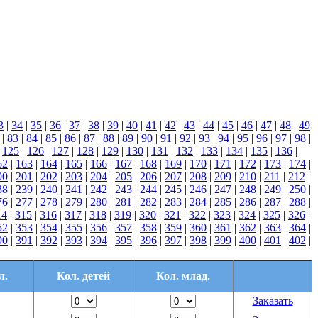
3
|
34
|
35
|
36
|
37
|
38
|
39
|
40
|
41
|
42
|
43
|
44
|
45
|
46
|
47
|
48
|
49
|
83
|
84
|
85
|
86
|
87
|
88
|
89
|
90
|
91
|
92
|
93
|
94
|
95
|
96
|
97
|
98
|
|
125
|
126
|
127
|
128
|
129
|
130
|
131
|
132
|
133
|
134
|
135
|
136
|
62
|
163
|
164
|
165
|
166
|
167
|
168
|
169
|
170
|
171
|
172
|
173
|
174
|
00
|
201
|
202
|
203
|
204
|
205
|
206
|
207
|
208
|
209
|
210
|
211
|
212
|
38
|
239
|
240
|
241
|
242
|
243
|
244
|
245
|
246
|
247
|
248
|
249
|
250
|
76
|
277
|
278
|
279
|
280
|
281
|
282
|
283
|
284
|
285
|
286
|
287
|
288
|
14
|
315
|
316
|
317
|
318
|
319
|
320
|
321
|
322
|
323
|
324
|
325
|
326
|
52
|
353
|
354
|
355
|
356
|
357
|
358
|
359
|
360
|
361
|
362
|
363
|
364
|
90
|
391
|
392
|
393
|
394
|
395
|
396
|
397
|
398
|
399
|
400
|
401
|
402
|
л.
Кол. детей
Кол. млад.
Заказать