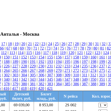
 Анталья - Москва
|
17
|
18
|
19
|
20
|
21
|
22
|
23
|
24
|
25
|
26
|
27
|
28
|
29
|
30
|
31
|
32
|
3
66
|
67
|
68
|
69
|
70
|
71
|
72
|
73
|
74
|
75
|
76
|
77
|
78
|
79
|
80
|
81
|
82
|
112
|
113
|
114
|
115
|
116
|
117
|
118
|
119
|
120
|
121
|
122
|
123
|
124
9
|
150
|
151
|
152
|
153
|
154
|
155
|
156
|
157
|
158
|
159
|
160
|
161
|
1
7
|
188
|
189
|
190
|
191
|
192
|
193
|
194
|
195
|
196
|
197
|
198
|
199
|
2
5
|
226
|
227
|
228
|
229
|
230
|
231
|
232
|
233
|
234
|
235
|
236
|
237
|
2
3
|
264
|
265
|
266
|
267
|
268
|
269
|
270
|
271
|
272
|
273
|
274
|
275
|
2
1
|
302
|
303
|
304
|
305
|
306
|
307
|
308
|
309
|
310
|
311
|
312
|
313
|
3
9
|
340
|
341
|
342
|
343
|
344
|
345
|
346
|
347
|
348
|
349
|
350
|
351
|
3
7
|
378
|
379
|
380
|
381
|
382
|
383
|
384
|
385
|
386
|
387
|
388
|
389
|
3
5
|
416
|
417
|
418
|
419
|
420
|
421
лый
Детский
Билет
N рейса
Кол. взрос
руб.
билет, руб.
млад., руб.
,00
69 039,00
8 953,00
2S 002