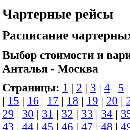
Чартерные рейсы
Расписание чартерны
Выбор стоимости и вар
Анталья - Москва
Страницы:
1
|
2
|
3
|
4
|
5
|
15
|
16
|
17
|
18
|
19
|
20
|
29
|
30
|
31
|
32
|
33
|
34
|
3
43
|
44
|
45
|
46
|
47
|
48
|
4