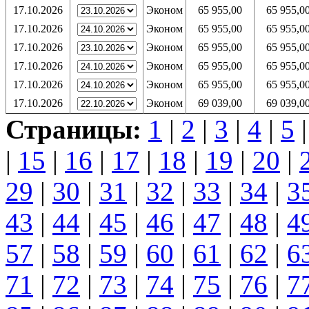
17.10.2026
Эконом
65 955,00
65 955,0
17.10.2026
Эконом
65 955,00
65 955,0
17.10.2026
Эконом
65 955,00
65 955,0
17.10.2026
Эконом
65 955,00
65 955,0
17.10.2026
Эконом
65 955,00
65 955,0
17.10.2026
Эконом
69 039,00
69 039,0
Страницы:
1
|
2
|
3
|
4
|
5
|
15
|
16
|
17
|
18
|
19
|
20
|
29
|
30
|
31
|
32
|
33
|
34
|
3
43
|
44
|
45
|
46
|
47
|
48
|
4
57
|
58
|
59
|
60
|
61
|
62
|
6
71
|
72
|
73
|
74
|
75
|
76
|
7