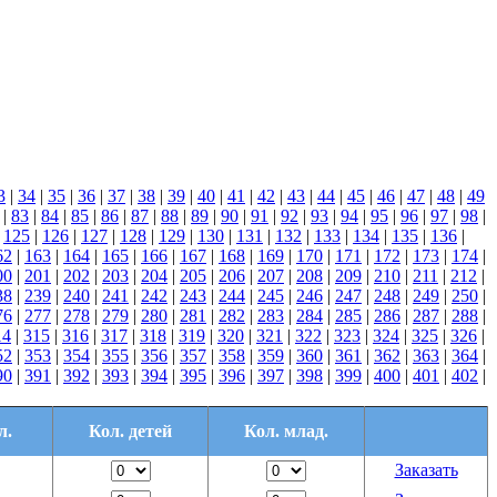
3
|
34
|
35
|
36
|
37
|
38
|
39
|
40
|
41
|
42
|
43
|
44
|
45
|
46
|
47
|
48
|
49
|
83
|
84
|
85
|
86
|
87
|
88
|
89
|
90
|
91
|
92
|
93
|
94
|
95
|
96
|
97
|
98
|
|
125
|
126
|
127
|
128
|
129
|
130
|
131
|
132
|
133
|
134
|
135
|
136
|
62
|
163
|
164
|
165
|
166
|
167
|
168
|
169
|
170
|
171
|
172
|
173
|
174
|
00
|
201
|
202
|
203
|
204
|
205
|
206
|
207
|
208
|
209
|
210
|
211
|
212
|
38
|
239
|
240
|
241
|
242
|
243
|
244
|
245
|
246
|
247
|
248
|
249
|
250
|
76
|
277
|
278
|
279
|
280
|
281
|
282
|
283
|
284
|
285
|
286
|
287
|
288
|
14
|
315
|
316
|
317
|
318
|
319
|
320
|
321
|
322
|
323
|
324
|
325
|
326
|
52
|
353
|
354
|
355
|
356
|
357
|
358
|
359
|
360
|
361
|
362
|
363
|
364
|
90
|
391
|
392
|
393
|
394
|
395
|
396
|
397
|
398
|
399
|
400
|
401
|
402
|
л.
Кол. детей
Кол. млад.
Заказать