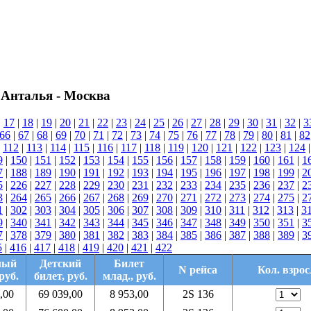
 Анталья - Москва
|
17
|
18
|
19
|
20
|
21
|
22
|
23
|
24
|
25
|
26
|
27
|
28
|
29
|
30
|
31
|
32
|
3
66
|
67
|
68
|
69
|
70
|
71
|
72
|
73
|
74
|
75
|
76
|
77
|
78
|
79
|
80
|
81
|
82
|
112
|
113
|
114
|
115
|
116
|
117
|
118
|
119
|
120
|
121
|
122
|
123
|
124
9
|
150
|
151
|
152
|
153
|
154
|
155
|
156
|
157
|
158
|
159
|
160
|
161
|
1
7
|
188
|
189
|
190
|
191
|
192
|
193
|
194
|
195
|
196
|
197
|
198
|
199
|
2
5
|
226
|
227
|
228
|
229
|
230
|
231
|
232
|
233
|
234
|
235
|
236
|
237
|
2
3
|
264
|
265
|
266
|
267
|
268
|
269
|
270
|
271
|
272
|
273
|
274
|
275
|
2
1
|
302
|
303
|
304
|
305
|
306
|
307
|
308
|
309
|
310
|
311
|
312
|
313
|
3
9
|
340
|
341
|
342
|
343
|
344
|
345
|
346
|
347
|
348
|
349
|
350
|
351
|
3
7
|
378
|
379
|
380
|
381
|
382
|
383
|
384
|
385
|
386
|
387
|
388
|
389
|
3
5
|
416
|
417
|
418
|
419
|
420
|
421
|
422
лый
Детский
Билет
N рейса
Кол. взрос
руб.
билет, руб.
млад., руб.
,00
69 039,00
8 953,00
2S 136