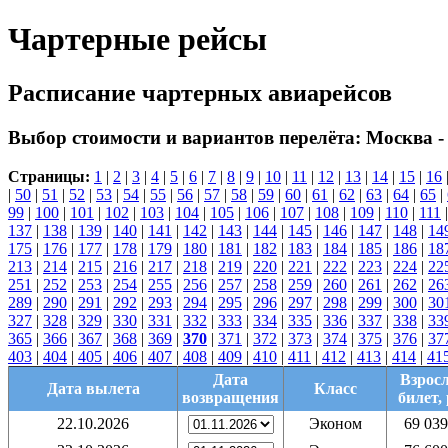
Чартерные рейсы
Расписание чартерных авиарейсов
Выбор стоимости и вариантов перелёта:
Москва -
Страницы:
1
|
2
|
3
|
4
|
5
|
6
|
7
|
8
|
9
|
10
|
11
|
12
|
13
|
14
|
15
|
16
|
50
|
51
|
52
|
53
|
54
|
55
|
56
|
57
|
58
|
59
|
60
|
61
|
62
|
63
|
64
|
65
|
99
|
100
|
101
|
102
|
103
|
104
|
105
|
106
|
107
|
108
|
109
|
110
|
111
137
|
138
|
139
|
140
|
141
|
142
|
143
|
144
|
145
|
146
|
147
|
148
|
14
175
|
176
|
177
|
178
|
179
|
180
|
181
|
182
|
183
|
184
|
185
|
186
|
18
213
|
214
|
215
|
216
|
217
|
218
|
219
|
220
|
221
|
222
|
223
|
224
|
22
251
|
252
|
253
|
254
|
255
|
256
|
257
|
258
|
259
|
260
|
261
|
262
|
26
289
|
290
|
291
|
292
|
293
|
294
|
295
|
296
|
297
|
298
|
299
|
300
|
30
327
|
328
|
329
|
330
|
331
|
332
|
333
|
334
|
335
|
336
|
337
|
338
|
33
365
|
366
|
367
|
368
|
369
|
370
|
371
|
372
|
373
|
374
|
375
|
376
|
37
403
|
404
|
405
|
406
|
407
|
408
|
409
|
410
|
411
|
412
|
413
|
414
|
41
Дата
Взрос
Дата вылета
Класс
возвращения
билет, 
22.10.2026
Эконом
69 039